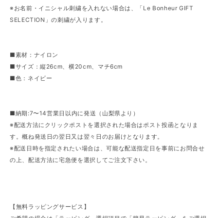
※お名前・イニシャル刺繍を入れない場合は、「Le Bonheur GIFT
SELECTION」の刺繍が入ります。
■素材：ナイロン
■サイズ：縦26cm、横20cm、マチ6cm
■色：ネイビー
■納期:7〜14営業日以内に発送（山梨県より）
※配送方法にクリックポストを選択された場合はポスト投函となりま
す。概ね発送日の翌日又は翌々日のお届けとなります。
※配送日時を指定されたい場合は、可能な配送指定日を事前にお問合せ
の上、配送方法に宅急便を選択してご注文下さい。
【無料ラッピングサービス】