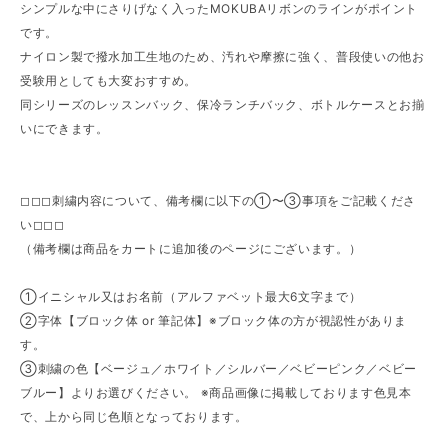
シンプルな中にさりげなく入ったMOKUBAリボンのラインがポイント
です。
ナイロン製で撥水加工生地のため、汚れや摩擦に強く、普段使いの他お
受験用としても大変おすすめ。
同シリーズのレッスンバック、保冷ランチバック、ボトルケースとお揃
いにできます。
◻︎◻︎◻︎刺繍内容について、備考欄に以下の①〜③事項をご記載くださ
い◻︎◻︎◻︎
（備考欄は商品をカートに追加後のページにございます。）
①イニシャル又はお名前（アルファベット最大6文字まで）
②字体【ブロック体 or 筆記体】※ブロック体の方が視認性がありま
す。
③刺繍の色【ベージュ／ホワイト／シルバー／ベビーピンク／ベビー
ブルー】よりお選びください。 ※商品画像に掲載しております色見本
で、上から同じ色順となっております。