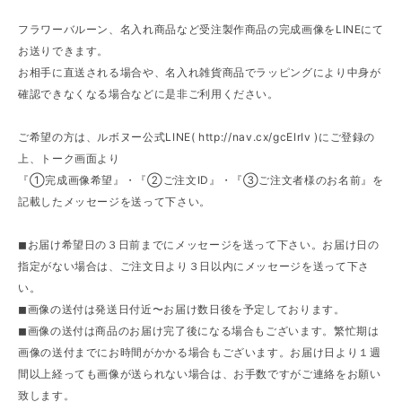
フラワーバルーン、名入れ商品など受注製作商品の完成画像をLINEにて
お送りできます。
お相手に直送される場合や、名入れ雑貨商品でラッピングにより中身が
確認できなくなる場合などに是非ご利用ください。
ご希望の方は、ルボヌー公式LINE(
http://nav.cx/gcEIrIv
)にご登録の
上、トーク画面より
『①完成画像希望』・『②ご注文ID』・『③ご注文者様のお名前』を
記載したメッセージを送って下さい。
◼︎お届け希望日の３日前までにメッセージを送って下さい。お届け日の
指定がない場合は、ご注文日より３日以内にメッセージを送って下さ
い。
◼︎画像の送付は発送日付近〜お届け数日後を予定しております。
◼︎画像の送付は商品のお届け完了後になる場合もございます。繁忙期は
画像の送付までにお時間がかかる場合もございます。お届け日より１週
間以上経っても画像が送られない場合は、お手数ですがご連絡をお願い
致します。