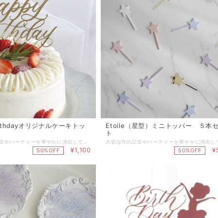
birthdayオリジナルケーキトッ
Etoile（星型）ミニトッパー ５本
）
ト
大切な方の記念やパーティーを華やかに演出してくれる、Le Bonheurオリジナルのアクリル製ケーキトッパー 。 こちらは４〜５号（φ12〜15cm）サイズのケーキや角型のケーキにぴったりな小さめサイズのケーキトッパー です。 ■variation happy birthday ※大きめサイズのトッパーは別途出品しております「Anniversaryオリジナルケーキトッパー」をご覧ください。 ※お名前入りのアニバーサリートッパーをご希望の場合は、別途出品しております「(お名前入り)Anniversaryオリジナルケーキトッパー」をご覧ください。 ■color ゴールド／ピンク／ブルー／パープル／ホワイト ■材質 アクリル ■サイズ 文字部分：幅約11.7cm、高さ約8cm スティック部分：約7cm ■ケーキトッパーご使用の際の注意事項 ・大変繊細な商品の為、落下や衝撃により折れやすくなっております。お取り扱いの際はご注意ください。特に文字の部分は細かい作りとなっておりますので、スティック部分を持って頂き文字部分には直接触れないようにご利用ください。 ・中性洗剤でよく洗浄してからご使用下さい。ご使用後は洗って再使用出来ます。 ・食洗機、電子レンジ、その他加熱調理でのご使用はなさらないで下さい。 ・火気、熱湯に触れさせないで下さい。（耐熱温度50℃） ・スティック部分やデザインにより尖った部分もございます。小さなお子様の手が届かない様にご注意下さい。 ■納期 １〜３営業日以内に発送（山梨県より） ※お急ぎの場合は事前にお問い合わせ下さい。 ※配送方法にクリックポストを選択された場合はポスト投函となります。概ね発送日の翌日又は翌々日のお届けとなります。 ※配送日時を指定されたい場合は宅急便をご選択ください。お急ぎの場合は配送指定日を事前にお問合せの上、備考欄にご希望の配送日時をご入力ください。 【無料ラッピングサービス】 ご希望の場合は「ラッピング」選択項目で「簡易ラッピング」をご選択下さい。 ※透明OPPでお包みし、リボンやシールで仕上げる簡易的なものとなります。 ※ラッピング方法や使用する資材はこちらでおまかせとなります。 ※お渡し用の袋もお付けいたします。 【ギフトメッセージカード】 葉書サイズのギフトカードにて、贈り物にメッセージを添えることができます。 ご希望の場合は、別途出品しております『メッセージカード』をお買い合わせ下さい。 『メッセージカード』はこちらです。►►► https://www.lebonheur.gift/items/55529624 ******************************************************* 【公式LINEお友達登録キャンペーン実施中】 Le Bonheur(ルボヌー) 公式LINEにお友達登録いただきますと、 ♡税込5,500円以上のお買い物でご利用可能な500円OFFクーポンをプレゼント。 ♡不定期で登録者様だけのシークレットクーポンをプレゼント。 ♡新商品の発売やSALE情報をお知らせします。 ※クーポンご利用の際は、決済時にクーポンコードをご入力下さい。 公式LINEご登録はこちらから ↓ ↓ ↓ http://nav.cx/gcEIrIv 〔ID: @674uggqm〕
¥1,100
¥
50%OFF
50%OFF