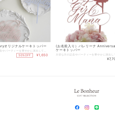
rsaryオリジナルケーキトッパー
(お名前入り）バレリーナ Anniversa
ケーキトッパー
大切な方の記念やパーティーを華やかに演出してくれる、Le Bonheurオリジナルのアクリル製ケーキトッパー 。 スタイリッシュなカリグラフィーのお祝いメッセージにオプションでお名前や好みの言葉を入れて世界にたった一つのオリジナルデザインのトッパーを作ることも出来ます。 ■variation Happy Birthday Happy 100 days half birthday ※お名前入りのトッパーをご希望の場合は、別途出品しております「(お名前入り)Anniversaryオリジナルケーキトッパー」をご覧ください。 ■color ゴールド／ピンク／ブルー／パープル／ホワイト ■材質 アクリル ■サイズ Happy Birthday（文字部分：幅約17.7cm、高さ約14cm スティック部分：約11cm） Happy 100 days（文字部分：幅約17cm、高さ約13cm スティック部分：約8cm） half birthday（文字部分：幅約16.5cm、高さ約12.5cm スティック部分：約8.5cm） ■ケーキトッパーご使用の際の注意事項 ・大変繊細な商品の為、落下や衝撃により折れやすくなっております。お取り扱いの際はご注意ください。特に文字の部分は細かい作りとなっておりますので、スティック部分を持って頂き文字部分には直接触れないようにご利用ください。 ・中性洗剤でよく洗浄してからご使用下さい。ご使用後は洗って再使用出来ます。 ・食洗機、電子レンジ、その他加熱調理でのご使用はなさらないで下さい。 ・火気、熱湯に触れさせないで下さい。（耐熱温度50℃） ・スティック部分やデザインにより尖った部分もございます。小さなお子様の手が届かない様にご注意下さい。 ■納期 １〜３営業日以内に発送（山梨県より） ※お急ぎの場合は事前にお問い合わせ下さい。 ※配送方法にクリックポストを選択された場合はポスト投函となります。概ね発送日の翌日又は翌々日のお届けとなります。 ※配送日時を指定されたい場合は宅急便をご選択ください。お急ぎの場合は配送指定日を事前にお問合せの上、備考欄にご希望の配送日時をご入力ください。 【無料ラッピングサービス】 ご希望の場合は「ラッピング」選択項目で「簡易ラッピング」をご選択下さい。 ※透明OPPでお包みし、リボンやシールで仕上げる簡易的なものとなります。 ※ラッピング方法や使用する資材はこちらでおまかせとなります。 ※お渡し用の袋もお付けいたします。 【ギフトメッセージカード】 葉書サイズのギフトカードにて、贈り物にメッセージを添えることができます。 ご希望の場合は、別途出品しております『メッセージカード』をお買い合わせ下さい。 『メッセージカード』はこちらです。►►► https://www.lebonheur.gift/items/55529624 ******************************************************* 【公式LINEお友達登録キャンペーン実施中】 Le Bonheur(ルボヌー) 公式LINEにお友達登録いただきますと、 ♡税込5,500円以上のお買い物でご利用可能な500円OFFクーポンをプレゼント。 ♡不定期で登録者様だけのシークレットクーポンをプレゼント。 ♡新商品の発売やSALE情報をお知らせします。 ※クーポンご利用の際は、決済時にクーポンコードをご入力下さい。 公式LINEご登録はこちらから ↓ ↓ ↓ http://nav.cx/gcEIrIv 〔ID: @674uggqm〕
¥1,650
50%OFF
¥7,7