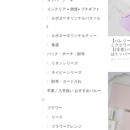
インテリア • 雑貨• プチギフト
ルボヌーオリジナルバスソル
ト
ルボヌーオリジナルティー
【バレリ
食器
ニフラワ
【(注意)
はトッパ
バック・ポーチ・財布
リネンシリーズ
ネイビーシリーズ
財布・カード入れ
卒業／入学祝い おすすめバルー
ン
フラワー
リース
フラワーアレンジ