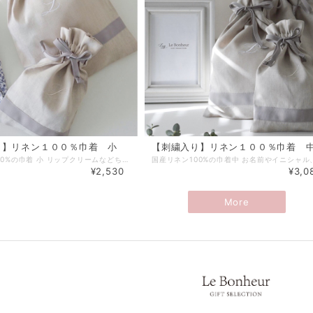
り】リネン１００％巾着 小
【刺繍入り】リネン１００％巾着 
国産リネン100%の巾着 小 リップクリームなどちょっとしたコスメを入れるのにぴったりな小さめサイズ。 お名前やイニシャル、バレエモチーフなどお好みの刺繍を入れることが出来ます。 リネンの上質な風合いにお好みの刺繍をあしらって。 アクセントの国産MOKUBAリボンのラインがポイントです。 ◻︎◻︎◻︎刺繍内容について、備考欄に以下の①〜③事項をご記載ください◻︎◻︎◻︎ （備考欄は商品をカートに追加後のページにございます。） ①イニシャル又はお名前（アルファベット最大6文字まで） ②字体【ブロック体 or 筆記体】※ブロック体の方が視認性があります。 ③刺繍の色【ベージュ／ホワイト／シルバー／ブラック／ベビーピンク／ベビーブルー】よりお選びください。 ※商品画像に掲載しております色見本で、上から同じ色順となっております。 ※お名前・イニシャル刺繍を入れない場合は、「Le Bonheur GIFT SELECTION」の刺繍が入ります。 ■リネンの品質について リネンの特性上、布地内にネップ・節糸が多少入ります。予め、ご了承ください。 またまれに、布地内に麻の繊維(ベージュ色の糸のような少し固めの繊維)が織り込まれている場合があります。予め、ご了承ください。 ■サイズ：縦26㎝、横16.5㎝ ■納期:7〜14営業日以内に発送（山梨県より） ※配送方法にクリックポストを選択された場合はポスト投函となります。概ね発送日の翌日又は翌々日のお届けとなります。 ※配送日時を指定されたい場合は、可能な配送指定日を事前にお問合せの上、配送方法に宅急便を選択してご注文下さい。 【無料ラッピングサービス】 ご希望の場合は「ラッピング」選択項目で「簡易ラッピング」をご選択下さい。 ※透明OPPでお包みし、リボンやシールで仕上げる簡易的なものとなります。 ※ラッピング方法や使用する資材はこちらでおまかせとなります。 ※お渡し用の袋もお付けいたします。 【ギフトメッセージカード】 葉書サイズのギフトカードにて、贈り物にメッセージを添えることができます。 ご希望の場合は、別途出品しております『メッセージカード』をお買い合わせ下さい。 『メッセージカード』はこちらです。►►► https://www.lebonheur.gift/items/55529624 ************************************************************* 【完成画像 送付サービス】(公式LINE登録者様限定） フラワーバルーン、名入れ商品など受注製作商品の完成画像をLINEにてお送りできます。 お相手に直送される場合や、名入れ雑貨商品でラッピングにより中身が確認できなくなる場合などに是非ご利用ください。 ご希望の方は、ルボヌー公式LINE( http://nav.cx/gcEIrIv )にご登録の上、トーク画面より 『①完成画像希望』・『②ご注文ID』・『③ご注文者様のお名前』を記載したメッセージを送って下さい。 ◼︎お届け希望日の３日前までにメッセージを送って下さい。お届け日の指定がない場合は、ご注文日より３日以内にメッセージを送って下さい。 ◼︎画像の送付は発送日付近〜お届け数日後を予定しております。 ◼︎画像の送付は商品のお届け完了後になる場合もございます。繁忙期は画像の送付までにお時間がかかる場合もございます。お届け日より１週間以上経っても画像が送られない場合は、お手数ですがご連絡をお願い致します。 ◼︎スタッフによる撮影となります。プロによる撮影ではございません。また、撮影の環境や角度による実物とのイメージ違いに関してはご理解をお願い致します。 ◼︎商品発送前に画像を送付させていただく場合もございますが、お送りした画像の確認によりキャンセルや変更を受け付けるものではございませんので、予めご了承下さい。 ************************************************************* 【公式LINEお友達登録キャンペーン実施中】 Le Bonheur(ルボヌー) 公式LINEにお友達登録いただきますと、 ♡税込5,500円以上のお買い物でご利用可能な500円OFFクーポンをプレゼント。 ♡不定期で登録者様だけのシークレットクーポンをプレゼント。 ♡新商品の発売やSALE情報をお知らせします。 ※クーポンご利用の際は、決済時にクーポンコードをご入力下さい。 公式LINEご登録はこちらから ↓ ↓ ↓ http://nav.cx/gcEIrIv 〔ID: @674uggqm〕
¥2,530
¥3,0
More