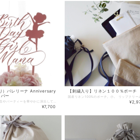
）バレリーナ Anniversary
【刺繍入り】リネン１００％ポーチ
ッパー
大切な方の記念やパーティーを華やかに演出してくれるアクリル製ケーキトッパー 。 バレエを愛する女の子へ。可愛いバレリーナのシルエットにスタイリッシュなカリグラフィーのお祝いメッセージとお名前やお好きな文字が入れられるLe Bonheurオリジナルデザインのケーキトッパー です。 ■variation Happy Birthday （お名前） Birthday Girl （お名前） ■color ゴールド／ピンク／ブルー／パープル／ホワイト ■材質 アクリル ■サイズ 文字部分：入れるお名前の文字に応じてサイズが決まります。 スティック部分：約7〜9cm ■ケーキトッパーご使用の際の注意事項 ・大変繊細な商品の為、落下や衝撃により折れやすくなっております。お取り扱いの際はご注意ください。特に文字の部分は細かい作りとなっておりますので、スティック部分を持って頂き文字部分には直接触れないようにご利用ください。 ・中性洗剤でよく洗浄してからご使用下さい。ご使用後は洗って再使用出来ます。 ・食洗機、電子レンジ、その他加熱調理でのご使用はなさらないで下さい。 ・火気、熱湯に触れさせないで下さい。（耐熱温度70℃） ・スティック部分やデザインにより尖った部分もございます。小さなお子様の手が届かない様にご注意下さい。 【お名前入りケーキトッパーの注意事項】 ①デザインに関して 名入れはカリグラフィー文字で個々にデザインしてお作りしますので、文字のレイアウトやデザインはお入れする文字の種類や量によって多少異なります。トッパーにする為に見た目と耐力のバランスを見ながら制作しますので、お入れする文字とのバランスで既存のメッセージ部分のデザインを多少調整させて頂く場合もございます。 ②納期に関して 名入れ商品のため、受注製作となります。 ●毎月15日までのご注文分→当月末日までに発送 ●毎月末日までのご注文分→翌月15日までに発送 ※山梨県からの発送となります。 ※配送方法にクリックポストを選択された場合はポスト投函となります。概ね発送日の翌日又は翌々日のお届けとなります。 ※配送日時を指定されたい場合は事前にご希望の配送日時をお問合せの上、配送方法に宅急便をご選択ください。 お急ぎの場合は、別途出品しておりますオプション商品【名入れケーキトッパー お急ぎ製作】を合わせてカートに追加して下さい。お急ぎ製作にされた場合は締め切りに関わらずご注文から１週間を目処に発送となります。但し、シーズンや加工会社の混雑具合により多少納期が前後する可能性もございますのでご了承くださいませ。 【名入れケーキトッパー お急ぎ製作】はこちらです ▶︎▶︎▶︎ https://www.lebonheur.gift/items/32940525 【無料ラッピングサービス】 ご希望の場合は「ラッピング」選択項目で「簡易ラッピング」をご選択下さい。 ※透明OPPでお包みし、リボンやシールで仕上げる簡易的なものとなります。 ※ラッピング方法や使用する資材はこちらでおまかせとなります。 ※お渡し用の袋もお付けいたします。 【ギフトメッセージカード】 葉書サイズのギフトカードにて、贈り物にメッセージを添えることができます。 ご希望の場合は、別途出品しております『メッセージカード』をお買い合わせ下さい。 『メッセージカード』はこちらです。►►► https://www.lebonheur.gift/items/55529624 ******************************************************* 【公式LINEお友達登録キャンペーン実施中】 Le Bonheur(ルボヌー) 公式LINEにお友達登録いただきますと、 ♡税込5,500円以上のお買い物でご利用可能な500円OFFクーポンをプレゼント。 ♡不定期で登録者様だけのシークレットクーポンをプレゼント。 ♡新商品の発売やSALE情報をお知らせします。 ※クーポンご利用の際は、決済時にクーポンコードをご入力下さい。 公式LINEご登録はこちらから ↓ ↓ ↓ http://nav.cx/gcEIrIv 〔ID: @674uggqm〕
¥2,9
¥7,700