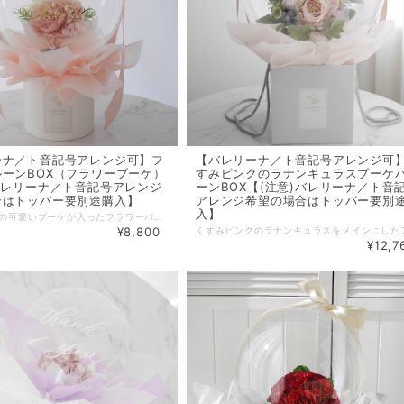
ーナ／ト音記号アレンジ可】フ
【バレリーナ／ト音記号アレンジ可
ーンBOX（フラワーブーケ）
すみピンクのラナンキュラスブーケ
バレリーナ／ト音記号アレンジ
ーンBOX【(注意)バレリーナ／ト音
合はトッパー要別途購入】
アレンジ希望の場合はトッパー要別
入】
優しい色合いの可愛いブーケが入ったフラワーバルーンBOX。 別売りのバレリーナやト音記号ケーキトッパーを入れてのアレンジが可能ですので、バレエや音楽の発表会の楽屋見舞い、お教室へのオープン祝い・周年祝い、バレエ女子へのギフトにおすすめです。 たくさんのバリエーションのアレンジからお選びいただけます。 ※バレリーナ／ト音記号アレンジをご希望の場合は、別売りのバレリーナケーキトッパー又はト音記号ケーキトッパーを合わせてご購入お願い致します。 ※画像のアレンジに使用しているトッパーは『バレリーナ／ト音記号ケーキトッパー（大）』です。こちらのアレンジは（小）より（大）がバランス的におすすめです。 バレリーナケーキトッパー（大）はこちらです►►► https://www.lebonheur.gift/categories/3755464 ト音記号ケーキトッパー（大）はこちらです►►►https://www.lebonheur.gift/items/74809380 ■Flower Color ピンク系／薄いブルー系／濃いブルー系／グリーン系／パープル系 ■Box Color ホワイト／ブラック ■サイズ（目安） ＜Mサイズ（BOX）＞ ・バルーン直径：約27〜32cm ・高さ：約40〜45cm ■花素材：アーティフィシャルフラワー（造花） ※こちらのフラワーバルーンはBOXタイプとなり、そのままお渡し出来るよう、透明のOPPシートでお包みしております。（商品画像参照） お持ち歩き用に手提げ袋が必要な場合は、オプションの『紙バッグ』をお買い合わせ下さい。 ※バルーンにメッセージカードをお付けすることができます。 ご希望の場合は、別途出品しております『メッセージカード』をお買い合わせ下さい。 メッセージ内容は商品をカートに追加後、備考欄にご入力ください。 『メッセージカード』商品はこちらです。►►► https://www.lebonheur.gift/items/55529624 【バルーンへの文字入れについて】 商品画像に文字入れについての説明を掲載しておりますので、ご一読をお願い致します。 【バルーンにシルエットデザインを入れる場合】 バルーン表面にバレリーナや楽器のシルエットのデザインを入れる場合は当商品ページでは文字入れの指定は行わず、別途商品「シルエットデザイン」をお買い合せ頂き、そちらのページで詳細の指定をお願い致します。 『シルエットデザイン』商品はこちらです►►► https://www.lebonheur.gift/items/80030923 【ラッピング（ペーパー・リボン）について】 お花や文字色の雰囲気に合わせてラッピングさせて頂きます。 ※ラッピングのお色のご希望がありましたら、備考欄に記載して下さい。 （但し、資材の仕入れ状況により完全にはご希望に沿えない場合もございます。その場合はできるだけご希望に近いお色のラッピングをさせて頂きます。） （例） ・ペーパーとリボンのお色をそれぞれ指定（商品画像参照） ・ホワイト系・ピンク系・ブルー系・グレー系・ミントグリーン系・アイボリー系・くすみピンク系などカラーテイストでお任せ（商品画像のリボン・ペーパーの中からご希望のテイストに合わせてお任せでラッピングさせて頂きます。） ※ラッピングのご指定のない場合は見本画像と同じ又はそれに近いお色のラッピング（おすすめのラッピング）をさせて頂きます。 【納期について】 ■ご注文日より４〜５営業日（山梨県からのお届けの地域による）から配送日時指定が可能です。ご指定がない場合は、オーダーの混み具合によりますがご注文日より４〜５営業日程での発送となります。 ※沖縄・離島へのお届けは気圧の変化による破損防止の為、船指定便となりますので、１０営業日前までのご注文をお願い致します。 ■お急ぎの場合は可能な限りで対応させて頂いておりますので、一度お問い合わせください。 通常、バルーンを膨らませて数日様子を見て空気の漏れがないことを確認した上で配送致しておりますが、お急ぎの場合は十分に検品できない可能性もあることをご了承ください。 ■当商品はオーダー品の為、ご入金確認後の製作となります。ご入金のタイミングによってはご指定のお届け日に間に合わない可能性もありますことをご了承下さい。 ※注意※ 決済方法が銀行振込・コンビニ決済(Pay-easy)で配送日時を指定される場合は、お届け日の4日前（北海道・北東北・和歌山・中国地方・九州地方は５日前、沖縄・離島は10日前）までにご入金頂けましたら確実に間に合うようにご用意が可能でございます。ご注文からお届けまでの日数が短い場合はBASEのお振込期限にかかわらずお早めの入金をお願い致します。 ■ご注文日より30日以上先のお届け日を希望される場合、決済方法により自動キャンセルが行われてしまう場合がございますのでご注意ください。(クレジット決済60日、キャリア決済58日、Amazon Pay決済30日) ※詳しくは下記ページをご覧ください。 https://help.thebase.in/hc/ja/articles/206418641 商品お取り置きのご要望も承れますので、該当の場合は一度お問い合わせください。 また、銀行振込・コンビニ決済(Pay-easy)で未入金のままお支払い期日を過ぎた場合も自動キャンセルされます。 【バルーンについて】 ■商品は一つ一つ手作業でお作りしておりますので、個体差がございます。サイズは目安となります。 ■オーダー品の為、製作開始後のキャンセルはお受け出来ませんのでご了承下さい。 ■バルーン内のお花やラッピングは資材の仕入れ状況により画像と多少異なる場合もございます。 ■バルーンは数週間〜数ヶ月お楽しみいただけます。（気温や気圧変動等の保管環境により異なります。）直射日光を避け、できるだけ室温差の少ない場所（夏場は涼しい場所）に保管して頂き、衝撃や暖房・照明の熱などにもご注意ください。バルーンが萎んだ後は、中からお花を取り出してお飾り頂けます。 ■バルーンの性質上、標高の高い地域への配送は気圧の影響により破損のリスクが高い為、ご注文をお控えください。 ■配送中やお届け先の気候差によりバルーンに多少の歪みが生じ、文字入れのステッカーが少し浮いてしまう可能性が稀にございます。また、時間の経過と共に少しずつ空気が抜けて行きますので、徐々にステッカーが浮いてきます。その場合は、部分的にステッカーをそっと剥がして貼り直して頂ければ、より長くお楽しみ頂けます。 ■■■ 注意事項 ■■■ バルーンは気温・気圧や衝撃等による影響を受けやすく大変デリケートな商品となっております。 バルーンを膨らませた後、出荷直前まで数日間様子を観察してごく僅かな空気の漏れもないことを複数スタッフにより確認する検品作業を行っております。 また配送中の衝撃をできる限り避けるよう細心の注意を払って梱包した後、出荷しております。 しかしながらバルーンの性質上、配送中の気温・気圧変動や配送中の強い衝撃により、ごく稀にお客様の元へお届けする際に割れや萎みが発生してしまっている可能性もございます。 お受取りになった方がすぐに目に付くよう、お届けの段ボール箱の見やすい位置にも記載させて頂いておりますが、商品が届きましたらすぐに開封して中身をご確認頂き、万一破損があった場合はすぐに代替え品の手配を致しますので、商品到着日の翌日までに当店までご連絡をお願い致します。（TEL: 050-5307-7443) ※バルーンの性質上、万一出荷後に割れ・萎みがあった場合でもその原因が当店・運送業者・お客様による過失によるものか、或いは気象条件など不可抗力によるものかの判断が非常に難しいため、お届け日の翌々日以降の破損のお申し出に関しては返品・返金・代替え品の手配にはお応えできませんので、予めご了承下さい。 ※万一の事態に備えて、ご使用になる日より余裕を持たせた配送日時を指定されてのご注文をお勧め致します。（北海道・北東北・和歌山・中国地方・九州地方は4日、それ以外の地域は3日程お届け日から余裕がありましたらご使用になる日に間に合うように代替え品の手配が可能です。※但し、沖縄・離島を除きます。） ※お急ぎでご注文された場合は空気漏れチェックの検品期間が通常より短くなっておりますので、特にご注意ください。 バルーンの性質上、上記をご理解頂いた上でのご注文をお願い致します。 ************************************************************* 【完成画像 送付サービス】(公式LINE登録者様限定） フラワーバルーン、名入れ商品など受注製作商品の完成画像をLINEにてお送りできます。 お相手に直送される場合や、名入れ雑貨商品でラッピングにより中身が確認できなくなる場合などに是非ご利用ください。 ご希望の方は、ルボヌー公式LINE( http://nav.cx/gcEIrIv )にご登録の上、トーク画面より 『①完成画像希望』・『②ご注文ID』・『③ご注文者様のお名前』を記載したメッセージを送って下さい。 ◼︎お届け希望日の３日前までにメッセージを送って下さい。お届け日の指定がない場合は、ご注文日より３日以内にメッセージを送って下さい。 ◼︎画像の送付は発送日付近〜お届け数日後を予定しております。 ◼︎画像の送付は商品のお届け完了後になる場合もございます。繁忙期は画像の送付までにお時間がかかる場合もございます。お届け日より１週間以上経っても画像が送られない場合は、お手数ですがご連絡をお願い致します。 ◼︎スタッフによる撮影となります。プロによる撮影ではございません。また、撮影の環境や角度による実物とのイメージ違いに関してはご理解をお願い致します。 ◼︎商品発送前に画像を送付させていただく場合もございますが、お送りした画像の確認によりキャンセルや変更を受け付けるものではございませんので、予めご了承下さい。 ************************************************************* 【公式LINEお友達登録キャンペーン実施中】 Le Bonheur(ルボヌー) 公式LINEにお友達登録で、 ♡税込5,500円以上のお買い物でご利用可能な500円OFFクーポンをプレゼント。 ♡不定期で登録者様だけのシークレットクーポンをプレゼント。 ♡新商品の発売やSALE情報をお知らせ。 ※クーポンご利用の際は、決済時にクーポンコードをご入力下さい。 公式LINEご登録はこちらから ↓ ↓ ↓ http://nav.cx/gcEIrIv 〔ID: @674uggqm〕 *************************************************************
¥8,800
¥12,7