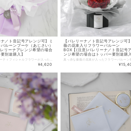
ーナ／ト音記号アレンジ可】ミ
【バレリーナ／ト音記号アレンジ可
ーバルーンブーケ（あじさい）
薇の花束入りフラワーバルーン
バレリーナアレンジ希望の場合
BOX【(注意)バレリーナ／ト音記号
ー要別途購入】
ンジ希望の場合はトッパー要別途購
あじさいのアーティフィシャルフラワーが入ったミニサイズのフラワーバルーンブーケ。 別売りのバレリーナやト音記号ケーキトッパーを入れてのアレンジが可能ですので、バレエや音楽の発表会の楽屋見舞い、お教室へのオープン祝い・周年祝い、バレエ女子へのギフトにおすすめです。 たくさんのバリエーションのアレンジからお選びいただけます。 ※バレリーナ／ト音記号アレンジをご希望の場合は、別売りのバレリーナケーキトッパー又はト音記号ケーキトッパーを合わせてご購入お願い致します。 ※画像のアレンジに使用しているトッパーは『バレリーナ／ト音記号ケーキトッパー（小）』です。こちらのアレンジは（大）サイズのケーキトッパーはご使用頂けません。 バレリーナケーキトッパー（小）はこちらです►►►https://www.lebonheur.gift/items/32939393 ト音記号ケーキトッパー（小）はこちらです►►►https://www.lebonheur.gift/items/74809473 ■Flower Color ピンク／薄いブルー／ホワイト／ブルー／パープル ■サイズ（目安） ＜Sサイズ＞ ・バルーン直径：約22〜27cm ・高さ：約38〜43cm ■花素材：アーティフィシャルフラワー（造花） ※こちらのフラワーバルーンはブーケタイプとなり、半透明のフロスト袋（持ち手付き）が付属します。（商品画像参照） ※こちらの商品はオプションでBOXタイプに変更する事も可能です。 ►►►https://www.lebonheur.gift/items/58442901 上記の変更オプションを合わせてカートにご追加ください。 ※バルーンにメッセージカードをお付けすることができます。 ご希望の場合は、別途出品しております『メッセージカード』をお買い合わせ下さい。 メッセージ内容は商品をカートに追加後、備考欄にご入力ください。 『メッセージカード』商品はこちらです。►►► https://www.lebonheur.gift/items/55529624 【バルーンへの文字入れについて】 商品画像に文字入れについての説明を掲載しておりますので、ご一読をお願い致します。 【バルーンにシルエットデザインを入れる場合】 バルーン表面にバレリーナや楽器のシルエットのデザインを入れる場合は当商品ページでは文字入れの指定は行わず、別途商品「シルエットデザイン」をお買い合せ頂き、そちらのページで詳細の指定をお願い致します。 『シルエットデザイン』商品はこちらです►►► https://www.lebonheur.gift/items/80030923 【ラッピング（ペーパー・リボン）について】 お花や文字色の雰囲気に合わせてラッピングさせて頂きます。 ※ラッピングのお色のご希望がありましたら、備考欄に記載して下さい。 （但し、資材の仕入れ状況により完全にはご希望に沿えない場合もございます。その場合はできるだけご希望に近いお色のラッピングをさせて頂きます。） （例） ・ペーパーとリボンのお色をそれぞれ指定（商品画像参照） ・ホワイト系・ピンク系・ブルー系・グレー系・ミントグリーン系・アイボリー系・くすみピンク系などカラーテイストでお任せ（商品画像のリボン・ペーパーの中からご希望のテイストに合わせてお任せでラッピングさせて頂きます。） ※ラッピングのご指定のない場合は見本画像と同じ又はそれに近いお色のラッピング（おすすめのラッピング）をさせて頂きます。 【納期について】 ■ご注文日より４〜５営業日（山梨県からのお届けの地域による）から配送日時指定が可能です。ご指定がない場合は、オーダーの混み具合によりますがご注文日より４〜５営業日程での発送となります。 ※沖縄・離島へのお届けは気圧の変化による破損防止の為、船指定便となりますので、１０営業日前までのご注文をお願い致します。 ■お急ぎの場合は可能な限りで対応させて頂いておりますので、一度お問い合わせください。 通常、バルーンを膨らませて数日様子を見て空気の漏れがないことを確認した上で配送致しておりますが、お急ぎの場合は十分に検品できない可能性もあることをご了承ください。 ■当商品はオーダー品の為、ご入金確認後の製作となります。ご入金のタイミングによってはご指定のお届け日に間に合わない可能性もありますことをご了承下さい。 ※注意※ 決済方法が銀行振込・コンビニ決済(Pay-easy)で配送日時を指定される場合は、お届け日の4日前（北海道・北東北・和歌山・中国地方・九州地方は５日前、沖縄・離島は10日前）までにご入金頂けましたら確実に間に合うようにご用意が可能でございます。ご注文からお届けまでの日数が短い場合はBASEのお振込期限にかかわらずお早めの入金をお願い致します。 ■ご注文日より30日以上先のお届け日を希望される場合、決済方法により自動キャンセルが行われてしまう場合がございますのでご注意ください。(クレジット決済60日、キャリア決済58日、Amazon Pay決済30日) ※詳しくは下記ページをご覧ください。 https://help.thebase.in/hc/ja/articles/206418641 商品お取り置きのご要望も承れますので、該当の場合は一度お問い合わせください。 また、銀行振込・コンビニ決済(Pay-easy)で未入金のままお支払い期日を過ぎた場合も自動キャンセルされます。 【バルーンについて】 ■商品は一つ一つ手作業でお作りしておりますので、個体差がございます。サイズは目安となります。 ■オーダー品の為、製作開始後のキャンセルはお受け出来ませんのでご了承下さい。 ■バルーン内のお花やラッピングは資材の仕入れ状況により画像と多少異なる場合もございます。 ■バルーンは数週間〜数ヶ月お楽しみいただけます。（気温や気圧変動等の保管環境により異なります。）直射日光を避け、できるだけ室温差の少ない場所（夏場は涼しい場所）に保管して頂き、衝撃や暖房・照明の熱などにもご注意ください。バルーンが萎んだ後は、中からお花を取り出してお飾り頂けます。 ■バルーンの性質上、標高の高い地域への配送は気圧の影響により破損のリスクが高い為、ご注文をお控えください。 ■配送中やお届け先の気候差によりバルーンに多少の歪みが生じ、文字入れのステッカーが少し浮いてしまう可能性が稀にございます。また、時間の経過と共に少しずつ空気が抜けて行きますので、徐々にステッカーが浮いてきます。その場合は、部分的にステッカーをそっと剥がして貼り直して頂ければ、より長くお楽しみ頂けます。 ■■■ 注意事項 ■■■ バルーンは気温・気圧や衝撃等による影響を受けやすく大変デリケートな商品となっております。 バルーンを膨らませた後、出荷直前まで数日間様子を観察してごく僅かな空気の漏れもないことを複数スタッフにより確認する検品作業を行っております。 また配送中の衝撃をできる限り避けるよう細心の注意を払って梱包した後、出荷しております。 しかしながらバルーンの性質上、配送中の気温・気圧変動や配送中の強い衝撃により、ごく稀にお客様の元へお届けする際に割れや萎みが発生してしまっている可能性もございます。 お受取りになった方がすぐに目に付くよう、お届けの段ボール箱の見やすい位置にも記載させて頂いておりますが、商品が届きましたらすぐに開封して中身をご確認頂き、万一破損があった場合はすぐに代替え品の手配を致しますので、商品到着日の翌日までに当店までご連絡をお願い致します。（TEL: 050-5307-7443) ※バルーンの性質上、万一出荷後に割れ・萎みがあった場合でもその原因が当店・運送業者・お客様による過失によるものか、或いは気象条件など不可抗力によるものかの判断が非常に難しいため、お届け日の翌々日以降の破損のお申し出に関しては返品・返金・代替え品の手配にはお応えできませんので、予めご了承下さい。 ※万一の事態に備えて、ご使用になる日より余裕を持たせた配送日時を指定されてのご注文をお勧め致します。（北海道・北東北・和歌山・中国地方・九州地方は4日、それ以外の地域は3日程お届け日から余裕がありましたらご使用になる日に間に合うように代替え品の手配が可能です。※但し、沖縄・離島を除きます。） ※お急ぎでご注文された場合は空気漏れチェックの検品期間が通常より短くなっておりますので、特にご注意ください。 バルーンの性質上、上記をご理解頂いた上でのご注文をお願い致します。 ************************************************************* 【完成画像 送付サービス】(公式LINE登録者様限定） フラワーバルーン、名入れ商品など受注製作商品の完成画像をLINEにてお送りできます。 お相手に直送される場合や、名入れ雑貨商品でラッピングにより中身が確認できなくなる場合などに是非ご利用ください。 ご希望の方は、ルボヌー公式LINE( http://nav.cx/gcEIrIv )にご登録の上、トーク画面より 『①完成画像希望』・『②ご注文ID』・『③ご注文者様のお名前』を記載したメッセージを送って下さい。 ◼︎お届け希望日の３日前までにメッセージを送って下さい。お届け日の指定がない場合は、ご注文日より３日以内にメッセージを送って下さい。 ◼︎画像の送付は発送日付近〜お届け数日後を予定しております。 ◼︎画像の送付は商品のお届け完了後になる場合もございます。繁忙期は画像の送付までにお時間がかかる場合もございます。お届け日より１週間以上経っても画像が送られない場合は、お手数ですがご連絡をお願い致します。 ◼︎スタッフによる撮影となります。プロによる撮影ではございません。また、撮影の環境や角度による実物とのイメージ違いに関してはご理解をお願い致します。 ◼︎商品発送前に画像を送付させていただく場合もございますが、お送りした画像の確認によりキャンセルや変更を受け付けるものではございませんので、予めご了承下さい。 ************************************************************* 【公式LINEお友達登録キャンペーン実施中】 Le Bonheur(ルボヌー) 公式LINEにお友達登録で、 ♡税込5,500円以上のお買い物でご利用可能な500円OFFクーポンをプレゼント。 ♡不定期で登録者様だけのシークレットクーポンをプレゼント。 ♡新商品の発売やSALE情報をお知らせ。 ※クーポンご利用の際は、決済時にクーポンコードをご入力下さい。 公式LINEご登録はこちらから ↓ ↓ ↓ http://nav.cx/gcEIrIv 〔ID: @674uggqm〕 *************************************************************
¥4,620
¥15,4