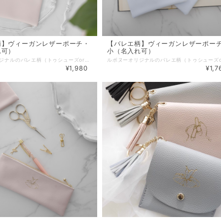
柄】ヴィーガンレザーポーチ・
【バレエ柄】ヴィーガンレザーポー
れ可）
小（名入れ可）
ルボヌーオリジナルのバレエ柄（トゥシューズorチュチュ）の金箔押しデザインのポーチ。 中サイズ。 オプションで名入れすることもでき、ご自宅用やちょっとしたプレゼントに。 オリジナルのバレエギフトとして発表会の楽屋見舞いやお返しプレゼントなどにもおすすめです。 有害物質不使用で環境にも優しい国産の非動物性ヴィーガンレザー（合成皮革）を使用し、一つ一つ丁寧に縫製しました。 合皮ながら本物のレザーのようなしっとり滑らかな高級感のある生地となっております。 ▪️防汚機能 表面のフッ素処理で汚れが付きにくく、付着してもさっとひと拭きで落ちやすくなっております。 ▪️耐候性 太陽光・風雨・温度変化などに強く、色落ちしにくい素材です。 ▪️耐アルコール機能 化粧品やアルコール付着により劣化しにくい素材です。 ▪️カラー：ピンク/ブルー/グレー/ホワイト/ブラック ▪️モチーフ：トゥシューズ/チュチュ ▪️素材：PVCレザー、ファスナー（全て国内生産） ▪️本体サイズ：約W16.5cm×H13cm ※すべて平置きサイズです。（採寸方法違いより、多少の誤差がございますので、ご了承ください） ▪️サイズ違い（大・小）やペンポーチも別途出品しております。お得な大中小3点セットもございます。 ・【バレエ柄】ヴィーガンレザーポーチ・大 https://www.lebonheur.gift/items/74811006 ・【バレエ柄】ヴィーガンレザーポーチ・小 https://www.lebonheur.gift/items/74810749 ・【バレエ柄】ヴィーガンレザーポーチ３点セット https://www.lebonheur.gift/items/74811241 ・【バレエ柄】ヴィーガンレザーペンポーチ https://www.lebonheur.gift/items/74811357 ▪️納期 ２〜５営業日以内に発送（山梨県より） ※お急ぎの場合は事前にお問い合わせ下さい。 ※配送方法にクリックポストを選択された場合はポスト投函となります。概ね発送日の翌日又は翌々日のお届けとなります。 ※配送日時を指定されたい場合は宅急便をご選択ください。お急ぎの場合は配送指定日を事前にお問合せの上、備考欄にご希望の配送日時をご入力ください。 【無料ラッピングサービス】 ご希望の場合は「ラッピング」選択項目で「簡易ラッピング」をご選択下さい。 ※透明OPPでお包みし、リボンやシールで仕上げる簡易的なものとなります。 ※ラッピング方法や使用する資材はこちらでおまかせとなります。 ※お渡し用の袋もお付けいたします。 【ギフトメッセージカード】 葉書サイズのギフトカードにて、贈り物にメッセージを添えることができます。 ご希望の場合は、別途出品しております『メッセージカード』をお買い合わせ下さい。 『メッセージカード』はこちらです。►►► https://www.lebonheur.gift/items/55529624 ******************************************************* 【公式LINEお友達登録キャンペーン実施中】 Le Bonheur(ルボヌー) 公式LINEにお友達登録いただきますと、 ♡税込5,500円以上のお買い物でご利用可能な500円OFFクーポンをプレゼント。 ♡不定期で登録者様だけのシークレットクーポンをプレゼント。 ♡新商品の発売やSALE情報をお知らせします。 ※クーポンご利用の際は、決済時にクーポンコードをご入力下さい。 公式LINEご登録はこちらから ↓ ↓ ↓ http://nav.cx/gcEIrIv 〔ID: @674uggqm〕
¥1,980
¥1,7