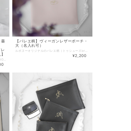
】薔
【バレエ柄】ヴィーガンレザーポーチ・
大（名入れ可）
アレ
ルボヌーオリジナルのバレエ柄（トゥシューズorチュチュ）の金箔押しデザインのポーチ。 大サイズ。 オプションで名入れすることもでき、ご自宅用やちょっとしたプレゼントに。 オリジナルのバレエギフトとして発表会の楽屋見舞いやお返しプレゼントなどにもおすすめです。 有害物質不使用で環境にも優しい国産の非動物性ヴィーガンレザー（合成皮革）を使用し、一つ一つ丁寧に縫製しました。 合皮ながら本物のレザーのようなしっとり滑らかな高級感のある生地となっております。 ▪️防汚機能 表面のフッ素処理で汚れが付きにくく、付着してもさっとひと拭きで落ちやすくなっております。 ▪️耐候性 太陽光・風雨・温度変化などに強く、色落ちしにくい素材です。 ▪️耐アルコール機能 化粧品やアルコール付着により劣化しにくい素材です。 ▪️カラー：ピンク/ブルー/グレー/ホワイト/ブラック ▪️モチーフ：トゥシューズ/チュチュ ▪️素材：PVCレザー、ファスナー（全て国内生産） ▪️本体サイズ：約W20.5cm×H15cm ※すべて平置きサイズです。（採寸方法違いより、多少の誤差がございますので、ご了承ください） ▪️サイズ違い（中・小）やペンポーチも別途出品しております。お得な大中小3点セットもございます。 ・【バレエ柄】ヴィーガンレザーポーチ・中 https://www.lebonheur.gift/items/74810963 ・【バレエ柄】ヴィーガンレザーポーチ・小 https://www.lebonheur.gift/items/74810749 ・【バレエ柄】ヴィーガンレザーポーチ３点セット https://www.lebonheur.gift/items/74811241 ・【バレエ柄】ヴィーガンレザーペンポーチ https://www.lebonheur.gift/items/74811357 ▪️納期 ２〜５営業日以内に発送（山梨県より） ※お急ぎの場合は事前にお問い合わせ下さい。 ※配送方法にクリックポストを選択された場合はポスト投函となります。概ね発送日の翌日又は翌々日のお届けとなります。 ※配送日時を指定されたい場合は宅急便をご選択ください。お急ぎの場合は配送指定日を事前にお問合せの上、備考欄にご希望の配送日時をご入力ください。 【無料ラッピングサービス】 ご希望の場合は「ラッピング」選択項目で「簡易ラッピング」をご選択下さい。 ※透明OPPでお包みし、リボンやシールで仕上げる簡易的なものとなります。 ※ラッピング方法や使用する資材はこちらでおまかせとなります。 ※お渡し用の袋もお付けいたします。 【ギフトメッセージカード】 葉書サイズのギフトカードにて、贈り物にメッセージを添えることができます。 ご希望の場合は、別途出品しております『メッセージカード』をお買い合わせ下さい。 『メッセージカード』はこちらです。►►► https://www.lebonheur.gift/items/55529624 ******************************************************* 【公式LINEお友達登録キャンペーン実施中】 Le Bonheur(ルボヌー) 公式LINEにお友達登録いただきますと、 ♡税込5,500円以上のお買い物でご利用可能な500円OFFクーポンをプレゼント。 ♡不定期で登録者様だけのシークレットクーポンをプレゼント。 ♡新商品の発売やSALE情報をお知らせします。 ※クーポンご利用の際は、決済時にクーポンコードをご入力下さい。 公式LINEご登録はこちらから ↓ ↓ ↓ http://nav.cx/gcEIrIv 〔ID: @674uggqm〕
入】
¥2,200
真っ赤な薔薇の花束が入ったフラワーバルーンBOX。 まるで本物のお花のような上質なアーティフィシャルフラワーを使っております。 上品な華やかさであらゆるお祝いのギフトにぴったりです。 バルーンの中のお花はブーケになっておりますので、バルーンが萎んだ後は中からお花を取り出してそのままお飾り頂けます。（画像のブーケスタンドは付属しません。） 別売りのバレリーナやト音記号ケーキトッパーを入れてのアレンジが可能ですので、バレエや音楽の発表会の楽屋見舞い、お教室へのオープン祝い・周年祝い、バレエ女子へのギフトにおすすめです。 たくさんのバリエーションのアレンジからお選びいただけます。 ※バレリーナ／ト音記号アレンジをご希望の場合は、別売りのバレリーナケーキトッパー又はト音記号ケーキトッパーを合わせてご購入お願い致します。 ※画像のアレンジに使用しているトッパーは『バレリーナ／ト音記号ケーキトッパー（大）』です。こちらのアレンジは（小）より（大）がバランス的におすすめです。 バレリーナケーキトッパー（大）はこちらです►►► https://www.lebonheur.gift/categories/3755464 ト音記号ケーキトッパー（大）はこちらです►►►https://www.lebonheur.gift/items/74809380 ■Flower Color レッド ■Box Color ホワイト／ブラック ■サイズ（目安） ＜Lサイズ＞ ・バルーン直径：約30〜35cm ・高さ：約45〜50cm ■花素材：アーティフィシャルフラワー（造花） ※こちらのフラワーバルーンはBOXタイプとなり、そのままお渡し出来るよう、透明のOPPシートでお包みしております。（商品画像参照） お持ち歩き用に手提げ袋が必要な場合は、オプションの『紙バッグ』をお買い合わせ下さい。 ※バルーンにメッセージカードをお付けすることができます。 ご希望の場合は、別途出品しております『メッセージカード』をお買い合わせ下さい。 メッセージ内容は商品をカートに追加後、備考欄にご入力ください。 『メッセージカード』商品はこちらです。►►► https://www.lebonheur.gift/items/55529624 【バルーンへの文字入れについて】 商品画像に文字入れについての説明を掲載しておりますので、ご一読をお願い致します。 【バルーンにシルエットデザインを入れる場合】 バルーン表面にバレリーナや楽器のシルエットのデザインを入れる場合は当商品ページでは文字入れの指定は行わず、別途商品「シルエットデザイン」をお買い合せ頂き、そちらのページで詳細の指定をお願い致します。 『シルエットデザイン』商品はこちらです►►► https://www.lebonheur.gift/items/80030923 【ラッピング（ペーパー・リボン）について】 お花や文字色の雰囲気に合わせてラッピングさせて頂きます。 ※ラッピングのお色のご希望がありましたら、備考欄に記載して下さい。 （但し、資材の仕入れ状況により完全にはご希望に沿えない場合もございます。その場合はできるだけご希望に近いお色のラッピングをさせて頂きます。） （例） ・ペーパーとリボンのお色をそれぞれ指定（商品画像参照） ・ホワイト系・ピンク系・ブルー系・グレー系・ミントグリーン系・アイボリー系・くすみピンク系などカラーテイストでお任せ（商品画像のリボン・ペーパーの中からご希望のテイストに合わせてお任せでラッピングさせて頂きます。） ※ラッピングのご指定のない場合は見本画像と同じ又はそれに近いお色のラッピング（おすすめのラッピング）をさせて頂きます。 【納期について】 ■ご注文日より４〜５営業日（山梨県からのお届けの地域による）から配送日時指定が可能です。ご指定がない場合は、オーダーの混み具合によりますがご注文日より４〜５営業日程での発送となります。 ※沖縄・離島へのお届けは気圧の変化による破損防止の為、船指定便となりますので、１０営業日前までのご注文をお願い致します。 ■お急ぎの場合は可能な限りで対応させて頂いておりますので、一度お問い合わせください。 通常、バルーンを膨らませて数日様子を見て空気の漏れがないことを確認した上で配送致しておりますが、お急ぎの場合は十分に検品できない可能性もあることをご了承ください。 ■当商品はオーダー品の為、ご入金確認後の製作となります。ご入金のタイミングによってはご指定のお届け日に間に合わない可能性もありますことをご了承下さい。 ※注意※ 決済方法が銀行振込・コンビニ決済(Pay-easy)で配送日時を指定される場合は、お届け日の4日前（北海道・北東北・和歌山・中国地方・九州地方は５日前、沖縄・離島は10日前）までにご入金頂けましたら確実に間に合うようにご用意が可能でございます。ご注文からお届けまでの日数が短い場合はBASEのお振込期限にかかわらずお早めの入金をお願い致します。 ■ご注文日より30日以上先のお届け日を希望される場合、決済方法により自動キャンセルが行われてしまう場合がございますのでご注意ください。(クレジット決済60日、キャリア決済58日、Amazon Pay決済30日) ※詳しくは下記ページをご覧ください。 https://help.thebase.in/hc/ja/articles/206418641 商品お取り置きのご要望も承れますので、該当の場合は一度お問い合わせください。 また、銀行振込・コンビニ決済(Pay-easy)で未入金のままお支払い期日を過ぎた場合も自動キャンセルされます。 【バルーンについて】 ■商品は一つ一つ手作業でお作りしておりますので、個体差がございます。サイズは目安となります。 ■オーダー品の為、製作開始後のキャンセルはお受け出来ませんのでご了承下さい。 ■バルーン内のお花やラッピングは資材の仕入れ状況により画像と多少異なる場合もございます。 ■バルーンは数週間〜数ヶ月お楽しみいただけます。（気温や気圧変動等の保管環境により異なります。）直射日光を避け、できるだけ室温差の少ない場所（夏場は涼しい場所）に保管して頂き、衝撃や暖房・照明の熱などにもご注意ください。バルーンが萎んだ後は、中からお花を取り出してお飾り頂けます。 ■バルーンの性質上、標高の高い地域への配送は気圧の影響により破損のリスクが高い為、ご注文をお控えください。 ■配送中やお届け先の気候差によりバルーンに多少の歪みが生じ、文字入れのステッカーが少し浮いてしまう可能性が稀にございます。また、時間の経過と共に少しずつ空気が抜けて行きますので、徐々にステッカーが浮いてきます。その場合は、部分的にステッカーをそっと剥がして貼り直して頂ければ、より長くお楽しみ頂けます。 ■■■ 注意事項 ■■■ バルーンは気温・気圧や衝撃等による影響を受けやすく大変デリケートな商品となっております。 バルーンを膨らませた後、出荷直前まで数日間様子を観察してごく僅かな空気の漏れもないことを複数スタッフにより確認する検品作業を行っております。 また配送中の衝撃をできる限り避けるよう細心の注意を払って梱包した後、出荷しております。 しかしながらバルーンの性質上、配送中の気温・気圧変動や配送中の強い衝撃により、ごく稀にお客様の元へお届けする際に割れや萎みが発生してしまっている可能性もございます。 お受取りになった方がすぐに目に付くよう、お届けの段ボール箱の見やすい位置にも記載させて頂いておりますが、商品が届きましたらすぐに開封して中身をご確認頂き、万一破損があった場合はすぐに代替え品の手配を致しますので、商品到着日の翌日までに当店までご連絡をお願い致します。（TEL: 050-5307-7443) ※バルーンの性質上、万一出荷後に割れ・萎みがあった場合でもその原因が当店・運送業者・お客様による過失によるものか、或いは気象条件など不可抗力によるものかの判断が非常に難しいため、お届け日の翌々日以降の破損のお申し出に関しては返品・返金・代替え品の手配にはお応えできませんので、予めご了承下さい。 ※万一の事態に備えて、ご使用になる日より余裕を持たせた配送日時を指定されてのご注文をお勧め致します。（北海道・北東北・和歌山・中国地方・九州地方は4日、それ以外の地域は3日程お届け日から余裕がありましたらご使用になる日に間に合うように代替え品の手配が可能です。※但し、沖縄・離島を除きます。） ※お急ぎでご注文された場合は空気漏れチェックの検品期間が通常より短くなっておりますので、特にご注意ください。 バルーンの性質上、上記をご理解頂いた上でのご注文をお願い致します。 ************************************************************* 【完成画像 送付サービス】(公式LINE登録者様限定） フラワーバルーン、名入れ商品など受注製作商品の完成画像をLINEにてお送りできます。 お相手に直送される場合や、名入れ雑貨商品でラッピングにより中身が確認できなくなる場合などに是非ご利用ください。 ご希望の方は、ルボヌー公式LINE( http://nav.cx/gcEIrIv )にご登録の上、トーク画面より 『①完成画像希望』・『②ご注文ID』・『③ご注文者様のお名前』を記載したメッセージを送って下さい。 ◼︎お届け希望日の３日前までにメッセージを送って下さい。お届け日の指定がない場合は、ご注文日より３日以内にメッセージを送って下さい。 ◼︎画像の送付は発送日付近〜お届け数日後を予定しております。 ◼︎画像の送付は商品のお届け完了後になる場合もございます。繁忙期は画像の送付までにお時間がかかる場合もございます。お届け日より１週間以上経っても画像が送られない場合は、お手数ですがご連絡をお願い致します。 ◼︎スタッフによる撮影となります。プロによる撮影ではございません。また、撮影の環境や角度による実物とのイメージ違いに関してはご理解をお願い致します。 ◼︎商品発送前に画像を送付させていただく場合もございますが、お送りした画像の確認によりキャンセルや変更を受け付けるものではございませんので、予めご了承下さい。 ************************************************************* 【公式LINEお友達登録キャンペーン実施中】 Le Bonheur(ルボヌー) 公式LINEにお友達登録で、 ♡税込5,500円以上のお買い物でご利用可能な500円OFFクーポンをプレゼント。 ♡不定期で登録者様だけのシークレットクーポンをプレゼント。 ♡新商品の発売やSALE情報をお知らせ。 ※クーポンご利用の際は、決済時にクーポンコードをご入力下さい。 公式LINEご登録はこちらから ↓ ↓ ↓ http://nav.cx/gcEIrIv 〔ID: @674uggqm〕 *************************************************************
00