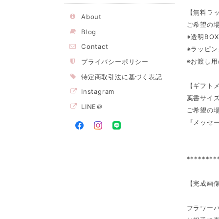
【無料ラ
About
ご希望の
Blog
※透明B
Contact
※ラッピ
※お渡し
プライバシーポリシー
特定商取引法に基づく表記
【ギフト
Instagram
葉書サイ
LINE＠
ご希望の
『メッセ
********
【完成画像
フラワーバ