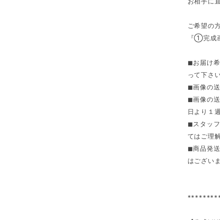
お相手に
ご希望の方
『①完成
◼︎お届
って下さ
◼︎画像の
◼︎画像
日より１
◼︎スタ
てはご理
◼︎商品
はござい
********