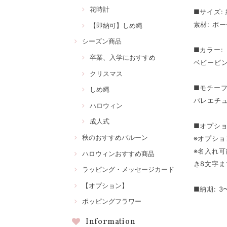
花時計
■サイズ: 
素材: ポ
【即納可】しめ縄
シーズン商品
■カラー:
卒業、入学におすすめ
ベビーピ
クリスマス
■モチーフ
しめ縄
バレエチ
ハロウィン
成人式
■オプシ
秋のおすすめバルーン
※オプション
※名入れ
ハロウィンおすすめ商品
き8文字
ラッピング・メッセージカード
【オプション】
■納期: 
ポッピングフラワー
Information