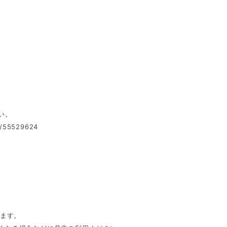
い。
s/55529624
きます。