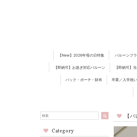
【New】2026年母の日特集
バルーンフラ
【即納可】お急ぎ対応バルーン
【即納可】当
バック・ポーチ・財布
卒業／入学祝い
【バ
Category