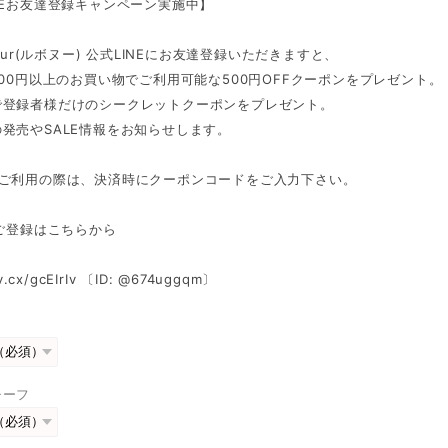
NEお友達登録キャンペーン実施中】
heur(ルボヌー) 公式LINEにお友達登録いただきますと、
500円以上のお買い物でご利用可能な500円OFFクーポンをプレゼント。
で登録者様だけのシークレットクーポンをプレゼント。
発売やSALE情報をお知らせします。
ンご利用の際は、決済時にクーポンコードをご入力下さい。
Eご登録はこちらから
v.cx/gcEIrIv
〔ID: @674uggqm〕
チーフ