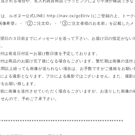
直送される場合や、名入れ雑貨商品でラッピングにより中身が確認できな
は、ルボヌー公式LINE(
http://nav.cx/gcEIrIv
)にご登録の上、トーク
画像希望』・『②ご注文ID』・『③ご注文者様のお名前』を記載したメ
け希望日の３日前までにメッセージを送って下さい。お届け日の指定がな
い。
送付は発送日付近〜お届け数日後を予定しております。
の送付は商品のお届け完了後になる場合もございます。繁忙期は画像の送
週間以上経っても画像が送られない場合は、お手数ですがご連絡をお願い
ッフによる撮影となります。プロによる撮影ではございません。また、撮
解をお願い致します。
発送前に画像を送付させていただく場合もございますが、お送りした画像
ませんので、予めご了承下さい。
*****************************************************