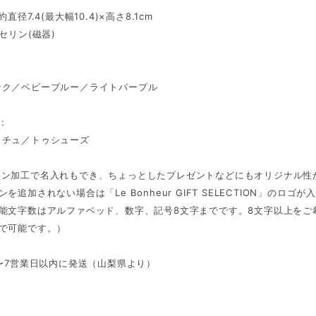
約直径7.4(最大幅10.4)×高さ8.1cm
ーセリン(磁器)
ンク／ベビーブルー／ライトパープル
:
ュチュ／トゥシューズ
ョン加工で名入れもでき、ちょっとしたプレゼントなどにもオリジナル性
を追加されない場合は「Le Bonheur GIFT SELECTION」のロゴ
可能文字数はアルファベッド、数字、記号8文字までです。8文字以上をご
まで可能です。）
3〜7営業日以内に発送（山梨県より）