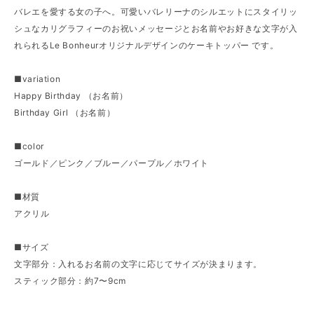
バレエを愛する女の子へ。可愛いバレリーナのシルエットにスタイリッ
シュなカリグラフィーのお祝いメッセージとお名前やお好きな文字が入
れられるLe Bonheurオリジナルデザインのケーキトッパー です。
■variation
Happy Birthday （お名前）
Birthday Girl （お名前）
■color
ゴールド／ピンク／ブルー／パープル／ホワイト
■材質
アクリル
■サイズ
文字部分：入れるお名前の文字に応じてサイズが決まります。
スティック部分：約7〜9cm