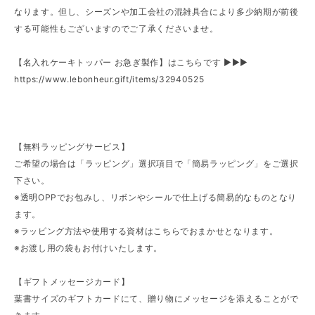
なります。但し、シーズンや加工会社の混雑具合により多少納期が前後
する可能性もございますのでご了承くださいませ。
【名入れケーキトッパー お急ぎ製作】はこちらです ▶︎▶︎▶︎
https://www.lebonheur.gift/items/32940525
【無料ラッピングサービス】
ご希望の場合は「ラッピング」選択項目で「簡易ラッピング」をご選択
下さい。
※透明OPPでお包みし、リボンやシールで仕上げる簡易的なものとなり
ます。
※ラッピング方法や使用する資材はこちらでおまかせとなります。
※お渡し用の袋もお付けいたします。
【ギフトメッセージカード】
葉書サイズのギフトカードにて、贈り物にメッセージを添えることがで