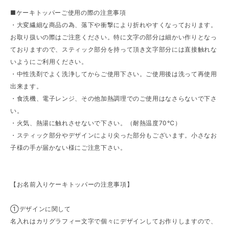
■ケーキトッパーご使用の際の注意事項
・大変繊細な商品の為、落下や衝撃により折れやすくなっております。
お取り扱いの際はご注意ください。特に文字の部分は細かい作りとなっ
ておりますので、スティック部分を持って頂き文字部分には直接触れな
いようにご利用ください。
・中性洗剤でよく洗浄してからご使用下さい。ご使用後は洗って再使用
出来ます。
・食洗機、電子レンジ、その他加熱調理でのご使用はなさらないで下さ
い。
・火気、熱湯に触れさせないで下さい。（耐熱温度70℃）
・スティック部分やデザインにより尖った部分もございます。小さなお
子様の手が届かない様にご注意下さい。
【お名前入りケーキトッパーの注意事項】
①デザインに関して
名入れはカリグラフィー文字で個々にデザインしてお作りしますので、