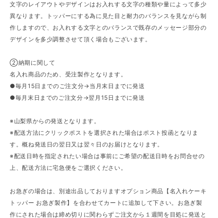
文字のレイアウトやデザインはお入れする文字の種類や量によって多少
異なります。トッパーにする為に見た目と耐力のバランスを見ながら制
作しますので、お入れする文字とのバランスで既存のメッセージ部分の
デザインを多少調整させて頂く場合もございます。
②納期に関して
名入れ商品のため、受注製作となります。
●毎月15日までのご注文分→当月末日までに発送
●毎月末日までのご注文分→翌月15日までに発送
※山梨県からの発送となります。
※配送方法にクリックポストを選択された場合はポスト投函となりま
す。概ね発送日の翌日又は翌々日のお届けとなります。
※配送日時を指定されたい場合は事前にご希望の配送日時をお問合せの
上、配送方法に宅急便をご選択ください。
お急ぎの場合は、別途出品しておりますオプション商品【名入れケーキ
トッパー お急ぎ製作】を合わせてカートに追加して下さい。お急ぎ製
作にされた場合は締め切りに関わらずご注文から１週間を目処に発送と