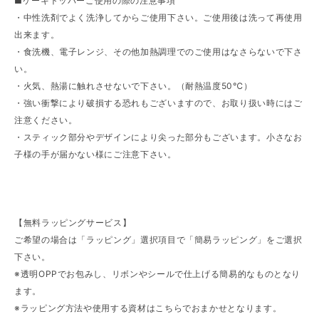
■ケーキトッパーご使用の際の注意事項
・中性洗剤でよく洗浄してからご使用下さい。ご使用後は洗って再使用
出来ます。
・食洗機、電子レンジ、その他加熱調理でのご使用はなさらないで下さ
い。
・火気、熱湯に触れさせないで下さい。（耐熱温度50℃）
・強い衝撃により破損する恐れもございますので、お取り扱い時にはご
注意ください。
・スティック部分やデザインにより尖った部分もございます。小さなお
子様の手が届かない様にご注意下さい。
【無料ラッピングサービス】
ご希望の場合は「ラッピング」選択項目で「簡易ラッピング」をご選択
下さい。
※透明OPPでお包みし、リボンやシールで仕上げる簡易的なものとなり
ます。
※ラッピング方法や使用する資材はこちらでおまかせとなります。