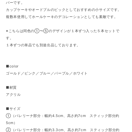
パーです。
カップケーキやオードブルのピックとしておすすめの小サイズです。
複数本使用してホールケーキのデコレーションとしても素敵です。
※こちらは同色の①〜⑤のデザインが１本ずつ入った５本セットで
す。
１本ずつの単品でも別途出品しております。
■color
ゴールド／ピンク／ブルー／パープル／ホワイト
■材質
アクリル
■サイズ
①（バレリーナ部分：幅約4.5cm、高さ約7cm スティック部分約
5cm）
②（バレリーナ部分：幅約3.3cm、高さ約7cm スティック部分約