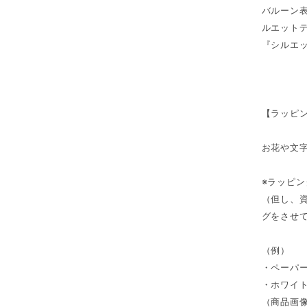
バルーン
ルエット
『シルエ
【ラッピ
お花や文
※ラッピ
（但し、
グをさせ
（例）
・ペーパ
・ホワイ
（商品画