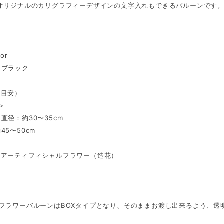
 オリジナルのカリグラフィーデザインの文字入れもできるバルーンです
or
／ブラック
（目安）
＞
直径：約30〜35cm
45〜50cm
：アーティフィシャルフラワー（造花）
のフラワーバルーンはBOXタイプとなり、そのままお渡し出来るよう、透