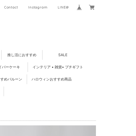
Contact
Instagram
LINE＠
推し活におすすめ
SALE
イパーケーキ
インテリア • 雑貨• プチギフト
すすめバルーン
ハロウィンおすすめ商品