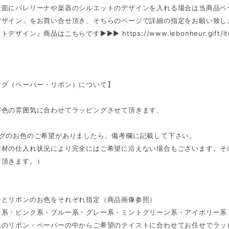
表面にバレリーナや楽器のシルエットのデザインを入れる場合は当商品ペ
デザイン」をお買い合せ頂き、そちらのページで詳細の指定をお願い致し
ットデザイン』商品はこちらです►►►
https://www.lebonheur.gift/
ング（ペーパー・リボン）について】
字色の雰囲気に合わせてラッピングさせて頂きます。
ングのお色のご希望がありましたら、備考欄に記載して下さい。
資材の仕入れ状況により完全にはご希望に沿えない場合もございます。そ
て頂きます。）
ーとリボンのお色をそれぞれ指定（商品画像参照）
ト系・ピンク系・ブルー系・グレー系・ミントグリーン系・アイボリー系
像のリボン・ペーパーの中からご希望のテイストに合わせてお任せでラッ