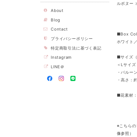
ルボヌー
About
Blog
Contact
■Box Col
プライバシーポリシー
ホワイト
特定商取引法に基づく表記
■サイズ
Instagram
＜Lサイズ
LINE＠
・バルーン
・高さ：約
■花素材
※こちら
像参照）