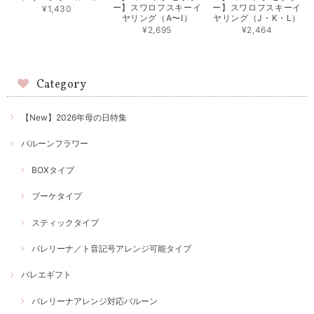
ー】スワロフスキーイ
ー】スワロフスキーイ
¥1,430
ヤリング（A〜I）
ヤリング（J・K・L）
¥2,695
¥2,464
Category
【New】2026年母の日特集
バルーンフラワー
BOXタイプ
ブーケタイプ
スティックタイプ
バレリーナ／ト音記号アレンジ可能タイプ
バレエギフト
バレリーナアレンジ対応バルーン