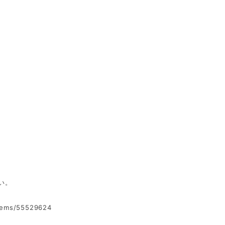
い。
items/55529624