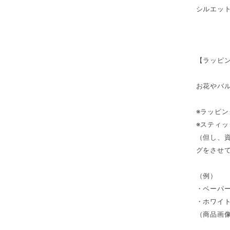
シルエッ
【ラッピ
お花やバ
※ラッピ
※スティ
（但し、
グをさせ
（例）
・ペーパ
・ホワイ
（商品画