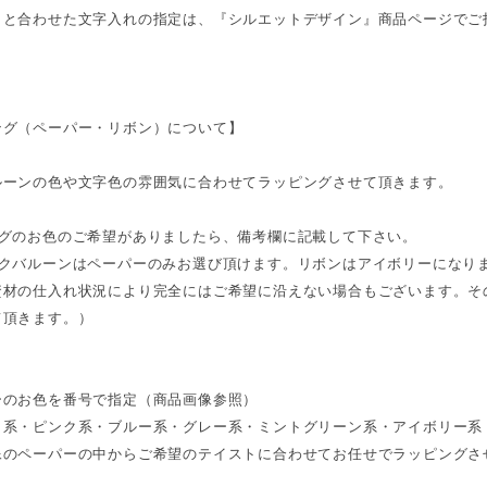
トと合わせた文字入れの指定は、『シルエットデザイン』商品ページでご
ング（ペーパー・リボン）について】
ルーンの色や文字色の雰囲気に合わせてラッピングさせて頂きます。
ングのお色のご希望がありましたら、備考欄に記載して下さい。
ックバルーンはペーパーのみお選び頂けます。リボンはアイボリーになり
資材の仕入れ状況により完全にはご希望に沿えない場合もございます。そ
て頂きます。）
ーのお色を番号で指定（商品画像参照）
ト系・ピンク系・ブルー系・グレー系・ミントグリーン系・アイボリー系
像のペーパーの中からご希望のテイストに合わせてお任せでラッピングさ