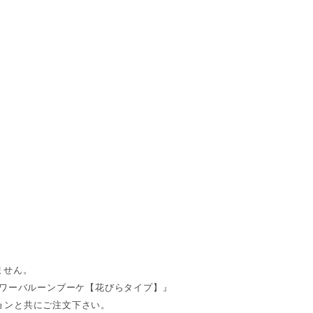
ません。
ラワーバルーンブーケ【花びらタイプ】』
更オプションと共にご注文下さい。