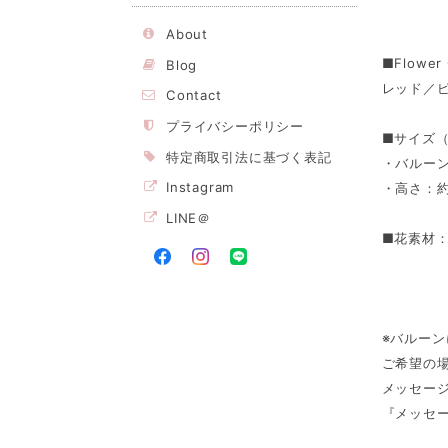
About
■Flower 
Blog
レッド／
Contact
プライバシーポリシー
■サイズ
特定商取引法に基づく表記
・バルーン
Instagram
・高さ：約
LINE＠
■花素材
※バルー
ご希望の
メッセー
『メッセ