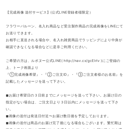
【完成画像 送付サービス】(公式LINE登録者様限定）
フラワーバルーン、名入れ商品など受注製作商品の完成画像をLINEにて
お送りできます。
お相手に直送される場合や、名入れ雑貨商品でラッピングにより中身が
確認できなくなる場合などに是非ご利用ください。
ご希望の方は、ルボヌー公式LINE(
http://nav.cx/gcEIrIv
)にご登録の
上、トーク画面より
『①完成画像希望』・『②ご注文ID』・『③ご注文者様のお名前』を
記載したメッセージを送って下さい。
◼︎お届け希望日の３日前までにメッセージを送って下さい。お届け日の
指定がない場合は、ご注文日より３日以内にメッセージを送って下さ
い。
◼︎画像の送付は発送日付近〜お届け数日後を予定しております。
◼︎画像の送付は商品のお届け完了後になる場合もございます。繁忙期は