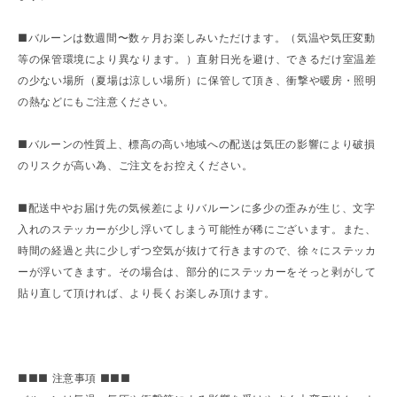
■バルーンは数週間〜数ヶ月お楽しみいただけます。（気温や気圧変動
等の保管環境により異なります。）直射日光を避け、できるだけ室温差
の少ない場所（夏場は涼しい場所）に保管して頂き、衝撃や暖房・照明
の熱などにもご注意ください。
■バルーンの性質上、標高の高い地域への配送は気圧の影響により破損
のリスクが高い為、ご注文をお控えください。
■配送中やお届け先の気候差によりバルーンに多少の歪みが生じ、文字
入れのステッカーが少し浮いてしまう可能性が稀にございます。また、
時間の経過と共に少しずつ空気が抜けて行きますので、徐々にステッカ
ーが浮いてきます。その場合は、部分的にステッカーをそっと剥がして
貼り直して頂ければ、より長くお楽しみ頂けます。
■■■ 注意事項 ■■■