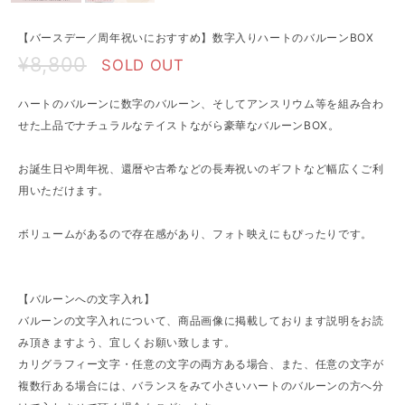
【バースデー／周年祝いにおすすめ】数字入りハートのバルーンBOX
¥8,800
SOLD OUT
ハートのバルーンに数字のバルーン、そしてアンスリウム等を組み合わ
せた上品でナチュラルなテイストながら豪華なバルーンBOX。
お誕生日や周年祝、還暦や古希などの長寿祝いのギフトなど幅広くご利
用いただけます。
ボリュームがあるので存在感があり、フォト映えにもぴったりです。
【バルーンへの文字入れ】
バルーンの文字入れについて、商品画像に掲載しております説明をお読
み頂きますよう、宜しくお願い致します。
カリグラフィー文字・任意の文字の両方ある場合、また、任意の文字が
複数行ある場合には、バランスをみて小さいハートのバルーンの方へ分