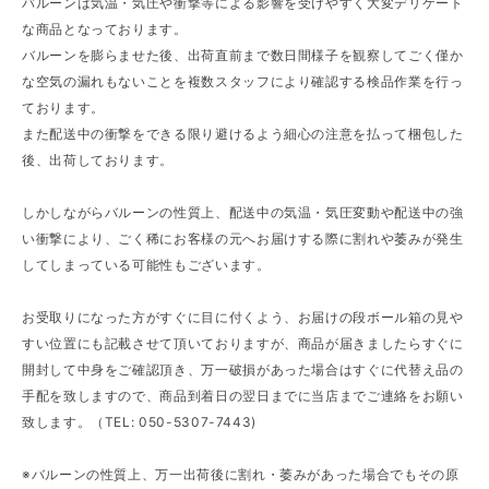
バルーンは気温・気圧や衝撃等による影響を受けやすく大変デリケート
な商品となっております。
バルーンを膨らませた後、出荷直前まで数日間様子を観察してごく僅か
な空気の漏れもないことを複数スタッフにより確認する検品作業を行っ
ております。
また配送中の衝撃をできる限り避けるよう細心の注意を払って梱包した
後、出荷しております。
しかしながらバルーンの性質上、配送中の気温・気圧変動や配送中の強
い衝撃により、ごく稀にお客様の元へお届けする際に割れや萎みが発生
してしまっている可能性もございます。
お受取りになった方がすぐに目に付くよう、お届けの段ボール箱の見や
すい位置にも記載させて頂いておりますが、商品が届きましたらすぐに
開封して中身をご確認頂き、万一破損があった場合はすぐに代替え品の
手配を致しますので、商品到着日の翌日までに当店までご連絡をお願い
致します。（TEL: 050-5307-7443)
※バルーンの性質上、万一出荷後に割れ・萎みがあった場合でもその原