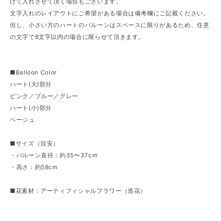
けて入れさせて頂く場合もございます。
文字入れのレイアウトにご希望がある場合は備考欄にご記載ください。
但し、小さい方のハートのバルーンはスペースに限りがあるため、任意
の文字で8文字以内の場合に限らせて頂きます。
■Balloon Color
ハート(大)部分
ピンク／ブルー／グレー
ハート(小)部分
ベージュ
■サイズ（目安）
・バルーン直径：約35〜37cm
・高さ：約58cm
■花素材：アーティフィシャルフラワー（造花）